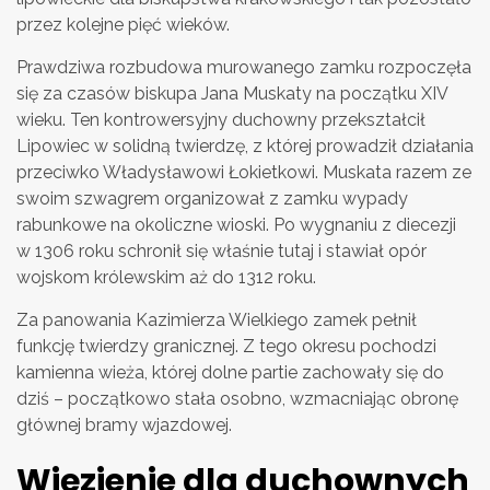
przez kolejne pięć wieków.
Prawdziwa rozbudowa murowanego zamku rozpoczęła
się za czasów biskupa Jana Muskaty na początku XIV
wieku. Ten kontrowersyjny duchowny przekształcił
Lipowiec w solidną twierdzę, z której prowadził działania
przeciwko Władysławowi Łokietkowi. Muskata razem ze
swoim szwagrem organizował z zamku wypady
rabunkowe na okoliczne wioski. Po wygnaniu z diecezji
w 1306 roku schronił się właśnie tutaj i stawiał opór
wojskom królewskim aż do 1312 roku.
Za panowania Kazimierza Wielkiego zamek pełnił
funkcję twierdzy granicznej. Z tego okresu pochodzi
kamienna wieża, której dolne partie zachowały się do
dziś – początkowo stała osobno, wzmacniając obronę
głównej bramy wjazdowej.
Więzienie dla duchownych