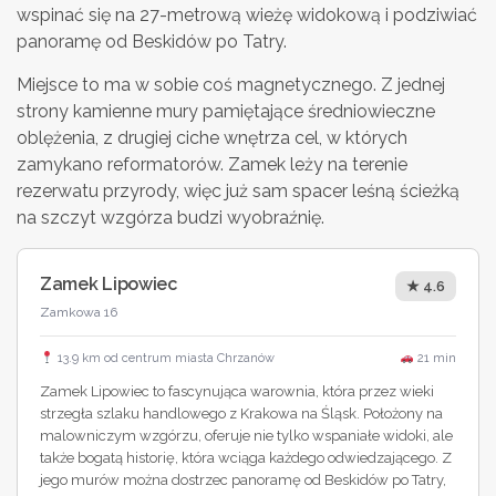
wspinać się na 27-metrową wieżę widokową i podziwiać
panoramę od Beskidów po Tatry.
Miejsce to ma w sobie coś magnetycznego. Z jednej
strony kamienne mury pamiętające średniowieczne
oblężenia, z drugiej ciche wnętrza cel, w których
zamykano reformatorów. Zamek leży na terenie
rezerwatu przyrody, więc już sam spacer leśną ścieżką
na szczyt wzgórza budzi wyobraźnię.
Zamek Lipowiec
★ 4.6
Zamkowa 16
13.9 km od centrum miasta Chrzanów
21 min
Zamek Lipowiec to fascynująca warownia, która przez wieki
strzegła szlaku handlowego z Krakowa na Śląsk. Położony na
malowniczym wzgórzu, oferuje nie tylko wspaniałe widoki, ale
także bogatą historię, która wciąga każdego odwiedzającego. Z
jego murów można dostrzec panoramę od Beskidów po Tatry,