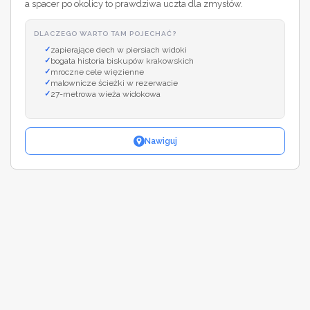
a spacer po okolicy to prawdziwa uczta dla zmysłów.
DLACZEGO WARTO TAM POJECHAĆ?
zapierające dech w piersiach widoki
bogata historia biskupów krakowskich
mroczne cele więzienne
malownicze ścieżki w rezerwacie
27-metrowa wieża widokowa
Nawiguj
Leaflet
|
©
OpenStreetMap
+
−