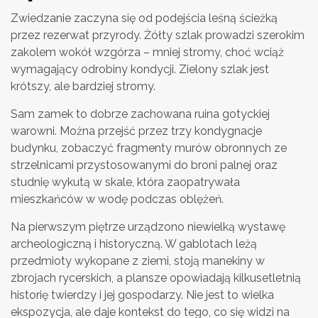
Zwiedzanie zaczyna się od podejścia leśną ścieżką
przez rezerwat przyrody. Żółty szlak prowadzi szerokim
zakolem wokół wzgórza – mniej stromy, choć wciąż
wymagający odrobiny kondycji. Zielony szlak jest
krótszy, ale bardziej stromy.
Sam zamek to dobrze zachowana ruina gotyckiej
warowni. Można przejść przez trzy kondygnacje
budynku, zobaczyć fragmenty murów obronnych ze
strzelnicami przystosowanymi do broni palnej oraz
studnię wykutą w skale, która zaopatrywała
mieszkańców w wodę podczas oblężeń.
Na pierwszym piętrze urządzono niewielką wystawę
archeologiczną i historyczną. W gablotach leżą
przedmioty wykopane z ziemi, stoją manekiny w
zbrojach rycerskich, a plansze opowiadają kilkusetletnią
historię twierdzy i jej gospodarzy. Nie jest to wielka
ekspozycja, ale daje kontekst do tego, co się widzi na