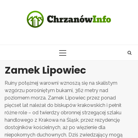
Skip
to
content
PRIMARY
MENU
Zamek Lipowiec
Ruiny potężnej warowni wznoszą się na skalistym
wzgórzu porośniętym bukami, 362 metry nad
poziomem morza. Zamek Lipowiec przez ponad
pięćset lat należał do biskupów krakowskich i pełnił
różne role – od twierdzy obronnej strzegącej szlaku
handlowego z Krakowa na Śląsk, przez rezydencję
dostojników kościelnych, aż po więzienie dla
niepokornych duchownych. Dziś zwiedzający mogą