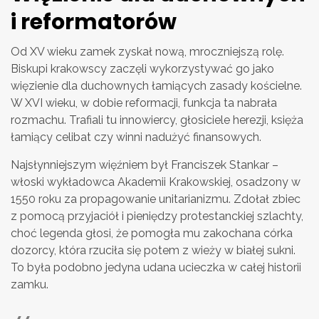
i reformatorów
Od XV wieku zamek zyskał nową, mroczniejszą rolę.
Biskupi krakowscy zaczęli wykorzystywać go jako
więzienie dla duchownych łamiących zasady kościelne.
W XVI wieku, w dobie reformacji, funkcja ta nabrała
rozmachu. Trafiali tu innowiercy, głosiciele herezji, księża
łamiący celibat czy winni nadużyć finansowych.
Najsłynniejszym więźniem był Franciszek Stankar –
włoski wykładowca Akademii Krakowskiej, osadzony w
1550 roku za propagowanie unitarianizmu. Zdołał zbiec
z pomocą przyjaciół i pieniędzy protestanckiej szlachty,
choć legenda głosi, że pomogła mu zakochana córka
dozorcy, która rzuciła się potem z wieży w białej sukni.
To była podobno jedyna udana ucieczka w całej historii
zamku.