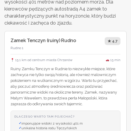
wysokości 401 metrów nad poziomem morza. Dla
kierowców pędzących autostradą A4 zamek to
charakterystyczny punkt na horyzoncie, który budzi
ciekawość i zachęca do zjazdu.
Zamek Tenczyn (ruiny) Rudno
★ 4.7
Rudno 1
15.1 km od centrum miasta Chrzanów
15 min
Ruiny Zamku Tenczyn w Rudnie to niezwykłe miejsce, które
zachwyca nie tylko swoją historią, ale również malowniczym
położeniem na wulkanicznym wzgórzu. Warto tu przyjechać,
aby poczuć atmosferę średniowiecza oraz podziwiać
panoramiczne widoki na okoliczne tereny. Zamek, nazywany
Małym Wawelem, to prawdziwa perła Małopolski, która
zaprasza do odkrywania swoich tajemnic.
DLACZEGO WARTO TAM POJECHAĆ?
imponujące widoki z wysokości 401 m
unikalna historia rodu Tęczyńskich