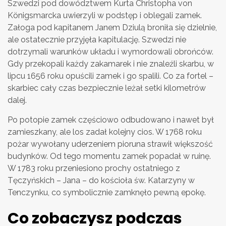
Szwedzi pod dowództwem Kurta Christopha von
Königsmarcka uwierzyli w podstęp i oblegali zamek.
Załoga pod kapitanem Janem Dziulą broniła się dzielnie,
ale ostatecznie przyjęła kapitulację. Szwedzi nie
dotrzymali warunków układu i wymordowali obrońców.
Gdy przekopali każdy zakamarek i nie znaleźli skarbu, w
lipcu 1656 roku opuścili zamek i go spalili. Co za fortel –
skarbiec cały czas bezpiecznie leżał setki kilometrów
dalej.
Po potopie zamek częściowo odbudowano i nawet był
zamieszkany, ale los zadał kolejny cios. W 1768 roku
pożar wywołany uderzeniem pioruna strawił większość
budynków. Od tego momentu zamek popadał w ruinę.
W 1783 roku przeniesiono prochy ostatniego z
Tęczyńskich – Jana – do kościoła św. Katarzyny w
Tenczynku, co symbolicznie zamknęło pewną epokę.
Co zobaczysz podczas