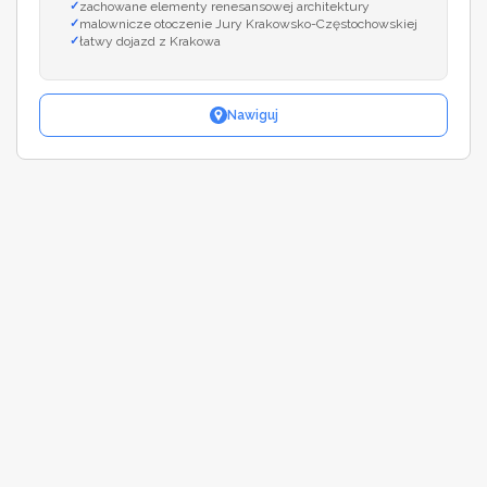
zachowane elementy renesansowej architektury
malownicze otoczenie Jury Krakowsko-Częstochowskiej
łatwy dojazd z Krakowa
Nawiguj
Leaflet
|
©
OpenStreetMap
+
−