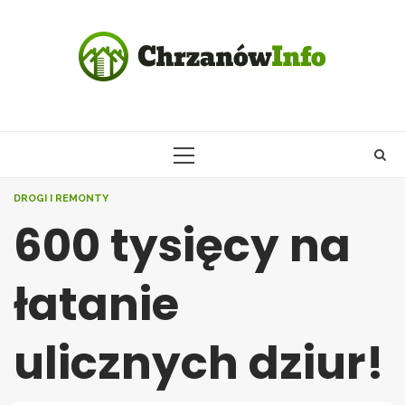
Skip
to
content
PRIMARY
MENU
DROGI I REMONTY
600 tysięcy na
łatanie
ulicznych dziur!