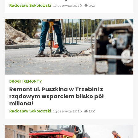
Radosław Sokołowski
17 czerwca 2026
250
DROGI I REMONTY
Remont ul. Puszkina w Trzebini z
rządowym wsparciem blisko pół
miliona!
Radosław Sokołowski
13 czerwca 2026
260