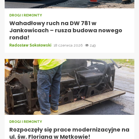
DROGI I REMONTY
Wahadłowy ruch na DW 781 w
Jankowicach – rusza budowa nowego
ronda!
Radosław Sokołowski
18 czerwca 2026
249
DROGI I REMONTY
Rozpoczęły się prace modernizacyjne na
ul. św. Floriana w Mętkowie!