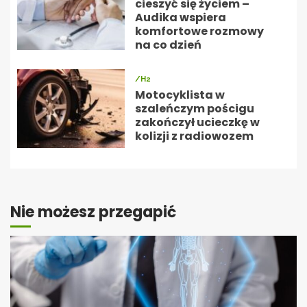
cieszyć się życiem –
Audika wspiera
komfortowe rozmowy
na co dzień
/H2
Motocyklista w
szaleńczym pościgu
zakończył ucieczkę w
kolizji z radiowozem
Nie możesz przegapić