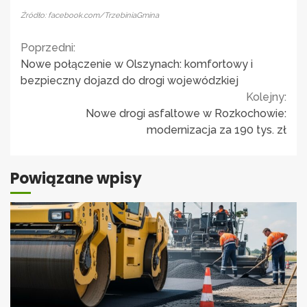
Źródło: facebook.com/TrzebiniaGmina
Continue
Poprzedni:
Nowe połączenie w Olszynach: komfortowy i
Reading
bezpieczny dojazd do drogi wojewódzkiej
Kolejny:
Nowe drogi asfaltowe w Rozkochowie:
modernizacja za 190 tys. zł
Powiązane wpisy