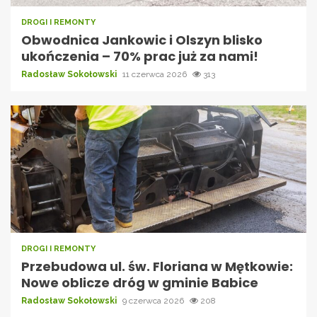
DROGI I REMONTY
Obwodnica Jankowic i Olszyn blisko
ukończenia – 70% prac już za nami!
Radosław Sokołowski
11 czerwca 2026
313
DROGI I REMONTY
Przebudowa ul. św. Floriana w Mętkowie:
Nowe oblicze dróg w gminie Babice
Radosław Sokołowski
9 czerwca 2026
208