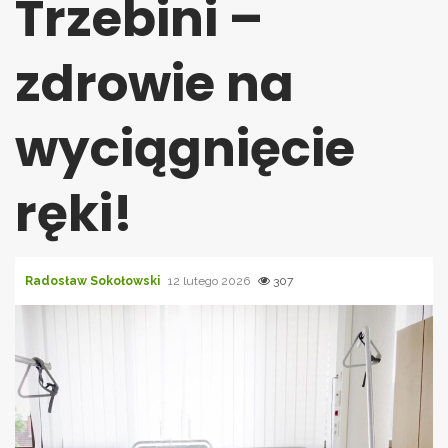
Trzebini –
zdrowie na
wyciągnięcie
ręki!
Radosław Sokołowski
12 lutego 2026
307