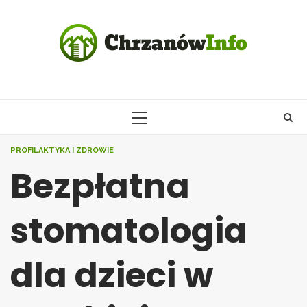
Skip
to
content
PRIMARY
MENU
PROFILAKTYKA I ZDROWIE
Bezpłatna
stomatologia
dla dzieci w