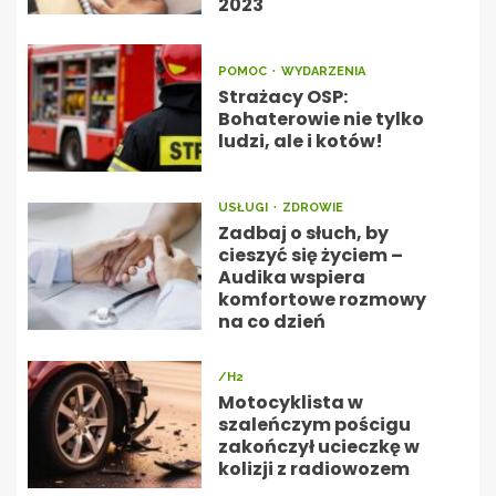
2023
POMOC
WYDARZENIA
Strażacy OSP:
Bohaterowie nie tylko
ludzi, ale i kotów!
USŁUGI
ZDROWIE
Zadbaj o słuch, by
cieszyć się życiem –
Audika wspiera
komfortowe rozmowy
na co dzień
/H2
Motocyklista w
szaleńczym pościgu
zakończył ucieczkę w
kolizji z radiowozem