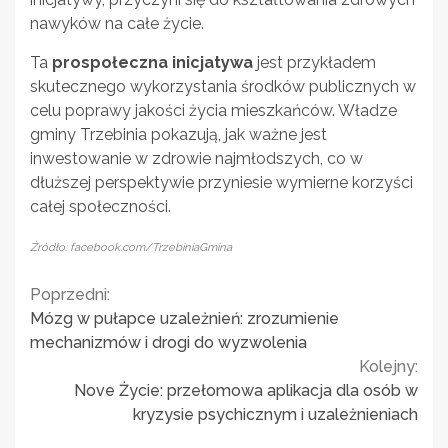
nawyków na całe życie.
Ta
prospołeczna inicjatywa
jest przykładem
skutecznego wykorzystania środków publicznych w
celu poprawy jakości życia mieszkańców. Władze
gminy Trzebinia pokazują, jak ważne jest
inwestowanie w zdrowie najmłodszych, co w
dłuższej perspektywie przyniesie wymierne korzyści
całej społeczności.
Źródło: facebook.com/TrzebiniaGmina
Continue
Poprzedni:
Mózg w pułapce uzależnień: zrozumienie
Reading
mechanizmów i drogi do wyzwolenia
Kolejny:
Nove Życie: przełomowa aplikacja dla osób w
kryzysie psychicznym i uzależnieniach