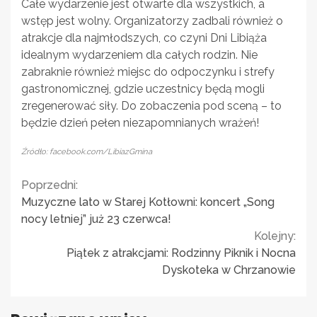
Całe wydarzenie jest otwarte dla wszystkich, a
wstęp jest wolny. Organizatorzy zadbali również o
atrakcje dla najmłodszych, co czyni Dni Libiąża
idealnym wydarzeniem dla całych rodzin. Nie
zabraknie również miejsc do odpoczynku i strefy
gastronomicznej, gdzie uczestnicy będą mogli
zregenerować siły. Do zobaczenia pod sceną – to
będzie dzień pełen niezapomnianych wrażeń!
Źródło: facebook.com/LibiazGmina
Continue
Poprzedni:
Muzyczne lato w Starej Kotłowni: koncert „Song
Reading
nocy letniej” już 23 czerwca!
Kolejny:
Piątek z atrakcjami: Rodzinny Piknik i Nocna
Dyskoteka w Chrzanowie