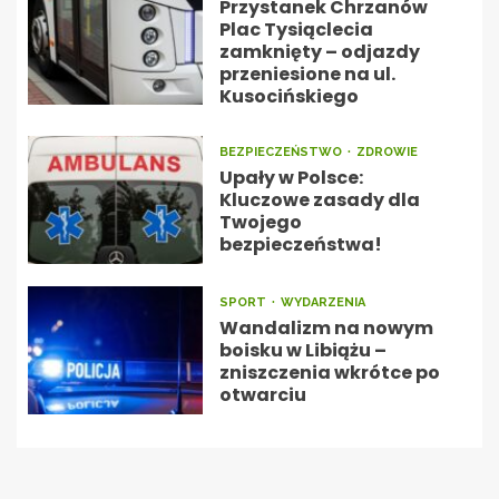
Przystanek Chrzanów
Plac Tysiąclecia
zamknięty – odjazdy
przeniesione na ul.
Kusocińskiego
BEZPIECZEŃSTWO
ZDROWIE
Upały w Polsce:
Kluczowe zasady dla
Twojego
bezpieczeństwa!
SPORT
WYDARZENIA
Wandalizm na nowym
boisku w Libiążu –
zniszczenia wkrótce po
otwarciu