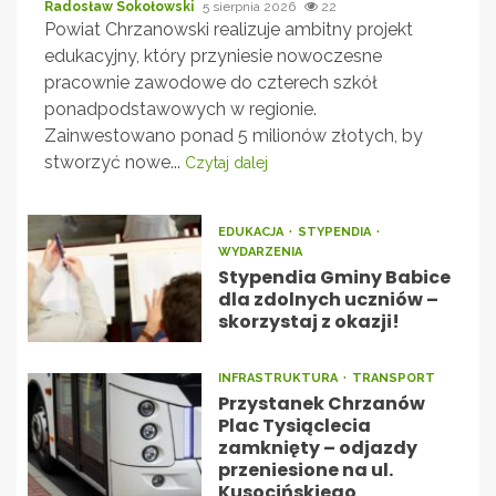
Radosław Sokołowski
5 sierpnia 2026
22
Powiat Chrzanowski realizuje ambitny projekt
edukacyjny, który przyniesie nowoczesne
pracownie zawodowe do czterech szkół
ponadpodstawowych w regionie.
Zainwestowano ponad 5 milionów złotych, by
stworzyć nowe...
Czytaj dalej
EDUKACJA
STYPENDIA
WYDARZENIA
Stypendia Gminy Babice
dla zdolnych uczniów –
skorzystaj z okazji!
INFRASTRUKTURA
TRANSPORT
Przystanek Chrzanów
Plac Tysiąclecia
zamknięty – odjazdy
przeniesione na ul.
Kusocińskiego