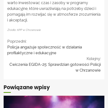
warto inwestować czas i zasoby w programy
edukacyjne, które uwrażliwiają na potrzeby dzieci i
pomagają im rozwijać się w atmosferze zrozumienia
i akceptacji.
Źródło: KPP w Chrzanowie
Continue
Poprzedni:
Policja angażuje społeczność w działania
Reading
profilaktyczne i edukacyjne
Kolejny:
Ćwiczenia EGIDA-25: Sprawdzian gotowości Policji
w Chrzanowie
Powiązane wpisy