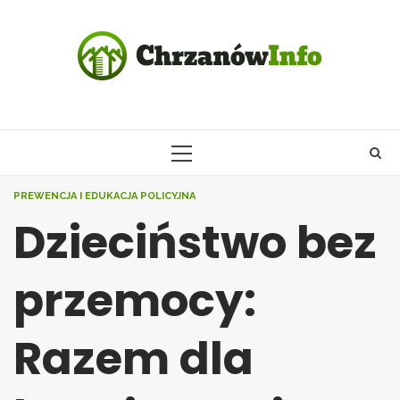
Skip
to
content
PRIMARY
MENU
PREWENCJA I EDUKACJA POLICYJNA
Dzieciństwo bez
przemocy:
Razem dla