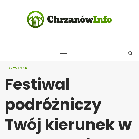
Skip
to
content
PRIMARY
MENU
TURYSTYKA
Festiwal
podróżniczy
Twój kierunek w