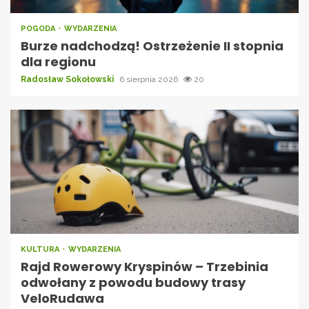
POGODA
WYDARZENIA
Burze nadchodzą! Ostrzeżenie II stopnia
dla regionu
Radosław Sokołowski
6 sierpnia 2026
20
KULTURA
WYDARZENIA
Rajd Rowerowy Kryspinów – Trzebinia
odwołany z powodu budowy trasy
VeloRudawa