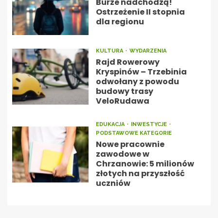
Burze nadchodzą!
Ostrzeżenie II stopnia
dla regionu
KULTURA
WYDARZENIA
Rajd Rowerowy
Kryspinów – Trzebinia
odwołany z powodu
budowy trasy
VeloRudawa
EDUKACJA
INWESTYCJE
PODSTAWOWE KATEGORIE
Nowe pracownie
zawodowe w
Chrzanowie: 5 milionów
złotych na przyszłość
uczniów