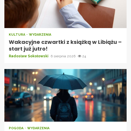
KULTURA
WYDARZENIA
Wakacyjne czwartki z książką w Libiążu –
start już jutro!
Radosław Sokołowski
6 sierpnia 2026
24
POGODA
WYDARZENIA