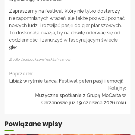
Zapraszamy na festiwal, który nie tylko dostarczy
niezapomnianych wrażeń, ale także pozwoli poznać
nowych ludzi i rozwijać pasję do gier planszowych.
To doskonała okazja, by na chwilę oderwać się od
codzienności i zanurzyć w fascynującym świecie
gier.
Źródło: facebook.com/mckischrzanow
Continue
Poprzedni:
Libiąż w rytmie tańca: Festiwal pełen pasji i emocji!
Reading
Kolejny:
Muzyczne spotkanie z Grupą MoCarta w
Chrzanowie już 19 czerwca 2026 roku
Powiązane wpisy