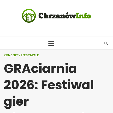
Skip
to
content
PRIMARY
MENU
KONCERTY I FESTIWALE
GRAciarnia
2026: Festiwal
gier