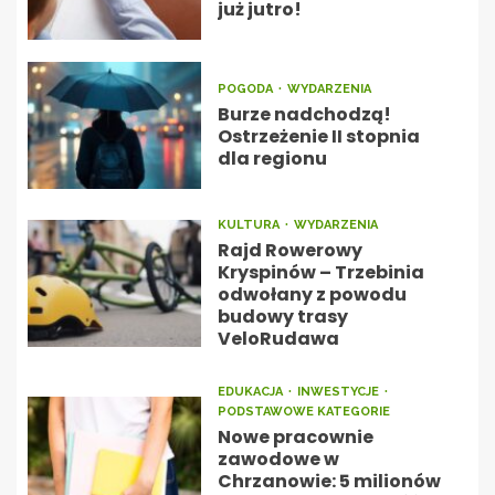
już jutro!
POGODA
WYDARZENIA
Burze nadchodzą!
Ostrzeżenie II stopnia
dla regionu
KULTURA
WYDARZENIA
Rajd Rowerowy
Kryspinów – Trzebinia
odwołany z powodu
budowy trasy
VeloRudawa
EDUKACJA
INWESTYCJE
PODSTAWOWE KATEGORIE
Nowe pracownie
zawodowe w
Chrzanowie: 5 milionów