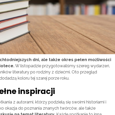
i chłodniejszych dni, ale także okres pełen możliwości
iotece.
W listopadzie przygotowaliśmy szereg wydarzeń,
ików literatury po rodziny z dziećmi. Oto przegląd
odadzą koloru tej szarej porze roku.
łne inspiracji
ia z autorami, którzy podzielą się swoimi historiami i
lko okazja do poznania znanych twórców, ale także
skusję na temat literatury
. Każde spotkanie to inna