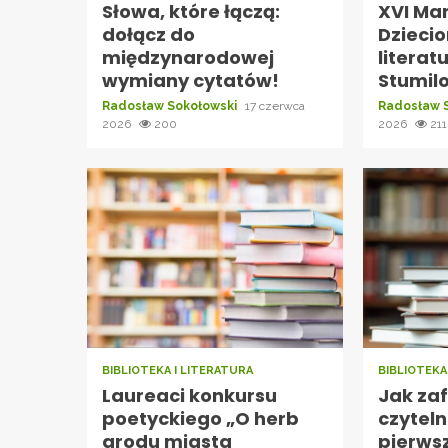
Słowa, które łączą:
XVI Ma
dołącz do
Dzieci
międzynarodowej
literat
wymiany cytatów!
Stumil
Radosław Sokołowski
17 czerwca
Radosław 
2026
200
2026
211
BIBLIOTEKA I LITERATURA
BIBLIOTEKA
Laureaci konkursu
Jak za
poetyckiego „O herb
czyteln
grodu miasta
pierws