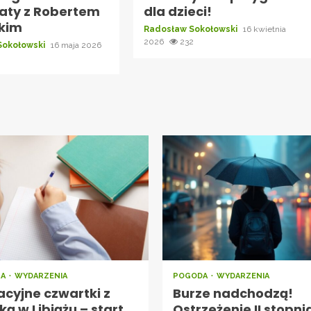
aty z Robertem
dla dzieci!
skim
Radosław Sokołowski
16 kwietnia
2026
232
Sokołowski
16 maja 2026
RA
WYDARZENIA
POGODA
WYDARZENIA
cyjne czwartki z
Burze nadchodzą!
ką w Libiążu – start
Ostrzeżenie II stopni