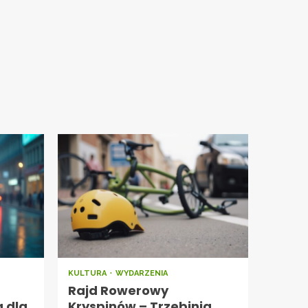
KULTURA
WYDARZENIA
Rajd Rowerowy
a dla
Kryspinów – Trzebinia