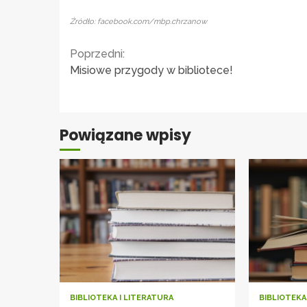
Źródło: facebook.com/mbp.chrzanow
Continue
Poprzedni:
Misiowe przygody w bibliotece!
Reading
Powiązane wpisy
BIBLIOTEKA I LITERATURA
BIBLIOTEKA