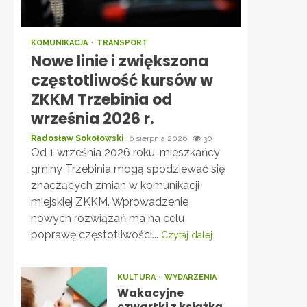
KOMUNIKACJA
TRANSPORT
Nowe linie i zwiększona
częstotliwość kursów w
ZKKM Trzebinia od
września 2026 r.
Radosław Sokołowski
6 sierpnia 2026
30
Od 1 września 2026 roku, mieszkańcy
gminy Trzebinia mogą spodziewać się
znaczących zmian w komunikacji
miejskiej ZKKM. Wprowadzenie
nowych rozwiązań ma na celu
poprawę częstotliwości...
Czytaj dalej
KULTURA
WYDARZENIA
Wakacyjne
czwartki z książką