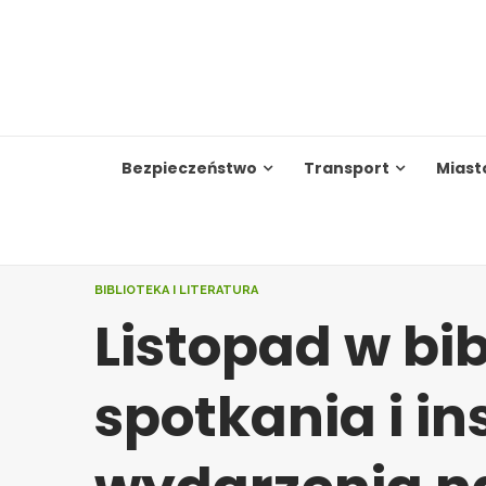
Skip
to
content
Bezpieczeństwo
Transport
Miast
BIBLIOTEKA I LITERATURA
Listopad w bib
spotkania i in