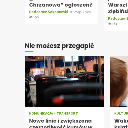
Chrzanowa” ogłoszeni!
Warszt
Ziębiń
Radosław Sokołowski
18 maja 2026
190
Radosław 
181
Nie możesz przegapić
KOMUNIKACJA
TRANSPORT
KULTU
Nowe linie i zwiększona
Waka
częstotliwość kursów w
książ