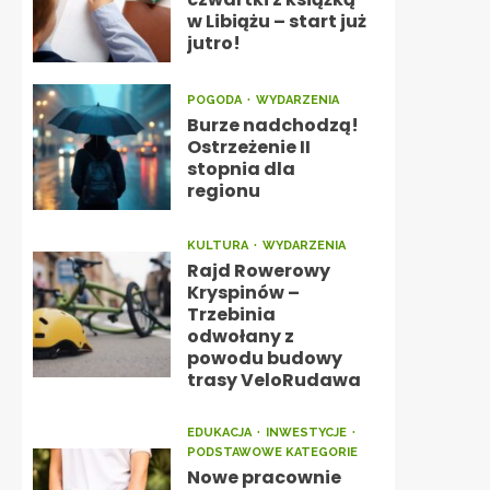
w Libiążu – start już
jutro!
POGODA
WYDARZENIA
Burze nadchodzą!
Ostrzeżenie II
stopnia dla
regionu
KULTURA
WYDARZENIA
Rajd Rowerowy
Kryspinów –
Trzebinia
odwołany z
powodu budowy
trasy VeloRudawa
EDUKACJA
INWESTYCJE
PODSTAWOWE KATEGORIE
Nowe pracownie