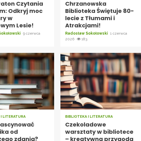
raton Czytania
Chrzanowska
om: Odkryj moc
Biblioteka Świętuje 80-
ury w
lecie z Tłumami i
owym Lesie!
Atrakcjami!
Sokołowski
9 czerwca
Radosław Sokołowski
1 czerwca
2026
183
 I LITERATURA
BIBLIOTEKA I LITERATURA
fascynować
Czekoladowe
ika od
warsztaty w bibliotece
zego zdania?
– kreatywna przygoda