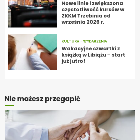
Nowe linie i zwiększona
częstotliwość kursów w
ZKKM Trzebinia od
września 2026 r.
KULTURA
WYDARZENIA
Wakacyjne czwartki z
książką w Libiążu – start
już jutro!
Nie możesz przegapić