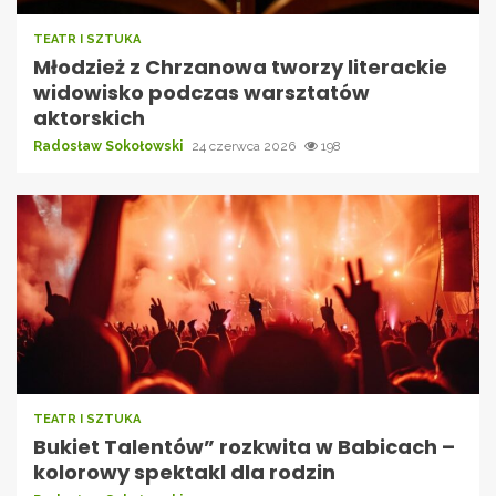
TEATR I SZTUKA
Młodzież z Chrzanowa tworzy literackie
widowisko podczas warsztatów
aktorskich
Radosław Sokołowski
24 czerwca 2026
198
TEATR I SZTUKA
Bukiet Talentów” rozkwita w Babicach –
kolorowy spektakl dla rodzin