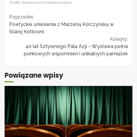
Źródło: facebook.com/mckischrzanow
Continue
Poprzedni:
Poetyckie uniesienia z Marzeną Korczyńską w
Reading
Starej Kotłowni
Kolejny:
40 lat Sztywnego Pala Azji – Wystawa pełna
punkowych wspomnień i unikalnych pamiątek
Powiązane wpisy