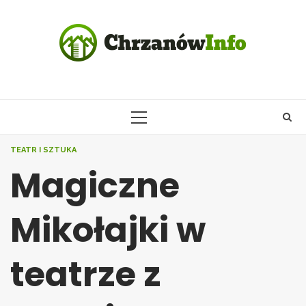
Skip
to
content
PRIMARY
MENU
TEATR I SZTUKA
Magiczne
Mikołajki w
teatrze z