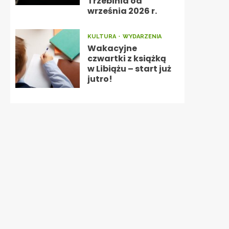
Trzebinia od
września 2026 r.
KULTURA
WYDARZENIA
Wakacyjne
czwartki z książką
w Libiążu – start już
jutro!