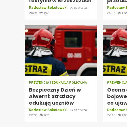
festynie w Brzeszczach
przeds
Radosław Sokołowski
29 czerwca
Radosław 
2026
157
2026
17
PREWENCJA I EDUKACJA POLICYJNA
PREWENCJA 
Bezpieczny Dzień w
Ocena 
Alwerni: Strażacy
bojowe
edukują uczniów
co ujaw
Radosław Sokołowski
27 czerwca
Radosław 
2026
162
2026
17