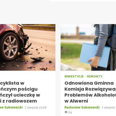
INWESTYCJE
REMONTY
cyklista w
Odnowiona Gminna
eńczym pościgu
Komisja Rozwiązywa
ńczył ucieczkę w
Problemów Alkohol
ji z radiowozem
w Alwerni
aw Sokołowski
7 sierpnia 2026
Radosław Sokołowski
7 sierpnia
24