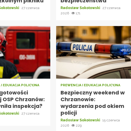
zkolnym pikniku
bezpieczeństwa
Sokołowski
27 czerwca
Radosław Sokołowski
27 czerwca
2
2026
171
I EDUKACJA POLICYJNA
PREWENCJA I EDUKACJA POLICYJNA
gotowości
Bezpieczny weekend w
j OSP Chrzanów:
Chrzanowie:
niła inspekcja?
wydarzenia pod okiem
policji
Sokołowski
27 czerwca
6
Radosław Sokołowski
15 czerwca
2026
229