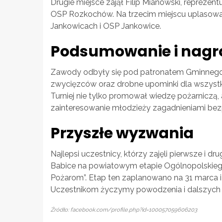
Drugie miejsce zajął Filip Mianowski, reprez
OSP Rozkochów. Na trzecim miejscu uplasowa
Jankowicach i OSP Jankowice.
Podsumowanie i nagr
Zawody odbyły się pod patronatem Gminnego O
zwycięzców oraz drobne upominki dla wszystki
Turniej nie tylko promował wiedzę pożarniczą,
zainteresowanie młodzieży zagadnieniami be
Przyszłe wyzwania
Najlepsi uczestnicy, którzy zajęli pierwsze i 
Babice na powiatowym etapie Ogólnopolskiego
Pożarom”. Etap ten zaplanowano na 31 marca 
Uczestnikom życzymy powodzenia i dalszyc
Źródło: facebook.com/profile.php?id=100057059606203