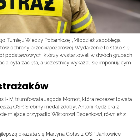
go Turnieju Wiedzy Pożarniczej „Młodzież zapobiega
tów ochrony przeciwpożarowej. Wydarzenie to stało się
kół podstawowych, którzy wystartowali w dwóch grupach
zacja była zacięta, a uczestnicy wykazali się imponującym
strażaków
las I-IV, triumfowała Jagoda Momot, która reprezentowała
jszą OSP. Srebrny medal zdobył Antoni Kędziora z
ecie miejsce przypadło Wiktorowi Bębenkowi, również z
 najlepszą okazała się Martyna Gołas z OSP Jankowice.