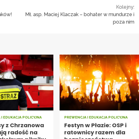
Kolejny:
aków!
Mł. asp. Maciej Klaczak – bohater w mundurze i
poza nim
I EDUKACJA POLICYJNA
PREWENCJA I EDUKACJA POLICYJNA
cy z Chrzanowa
Festyn w Płazie: OSP i
ają radość na
ratownicy razem dla