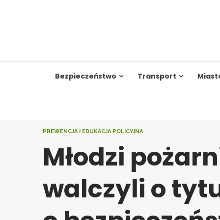
Skip
to
content
Bezpieczeństwo
Transport
Miast
PREWENCJA I EDUKACJA POLICYJNA
Młodzi pożarn
walczyli o tyt