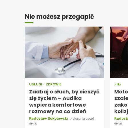
Nie możesz przegapić
USŁUGI
ZDROWIE
/H2
Zadbaj o słuch, by cieszyć
Moto
się życiem – Audika
szal
wspiera komfortowe
zako
rozmowy na co dzień
koliz
Radosław Sokołowski
7 sierpnia 2026
Radosł
18
16