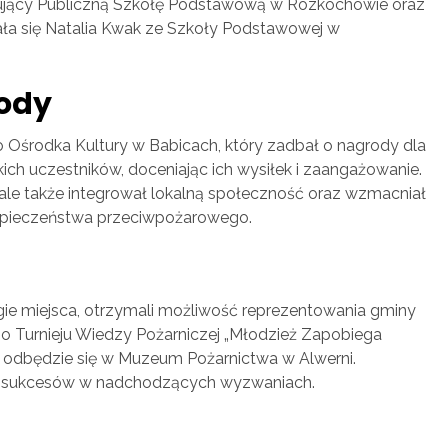
entujący Publiczną Szkołę Podstawową w Rozkochowie oraz
ła się Natalia Kwak ze Szkoły Podstawowej w
ody
środka Kultury w Babicach, który zadbał o nagrody dla
ch uczestników, doceniając ich wysiłek i zaangażowanie.
 ale także integrował lokalną społeczność oraz wzmacniał
zpieczeństwa przeciwpożarowego.
drugie miejsca, otrzymali możliwość reprezentowania gminy
 Turnieju Wiedzy Pożarniczej „Młodzież Zapobiega
i odbędzie się w Muzeum Pożarnictwa w Alwerni.
h sukcesów w nadchodzących wyzwaniach.