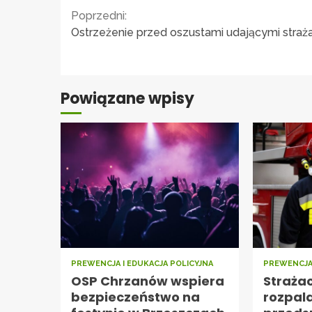
Continue
Poprzedni:
Ostrzeżenie przed oszustami udającymi straż
Reading
Powiązane wpisy
PREWENCJA I EDUKACJA POLICYJNA
PREWENCJA 
OSP Chrzanów wspiera
Straża
bezpieczeństwo na
rozpal