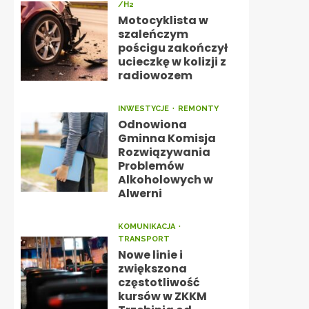
/H2
Motocyklista w
szaleńczym
pościgu zakończył
ucieczkę w kolizji z
radiowozem
INWESTYCJE
REMONTY
Odnowiona
Gminna Komisja
Rozwiązywania
Problemów
Alkoholowych w
Alwerni
KOMUNIKACJA
TRANSPORT
Nowe linie i
zwiększona
częstotliwość
kursów w ZKKM