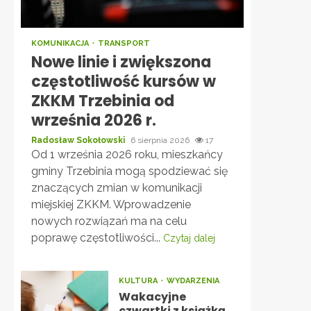
KOMUNIKACJA
TRANSPORT
Nowe linie i zwiększona
częstotliwość kursów w
ZKKM Trzebinia od
września 2026 r.
Radosław Sokołowski
6 sierpnia 2026
17
Od 1 września 2026 roku, mieszkańcy
gminy Trzebinia mogą spodziewać się
znaczących zmian w komunikacji
miejskiej ZKKM. Wprowadzenie
nowych rozwiązań ma na celu
poprawę częstotliwości...
Czytaj dalej
KULTURA
WYDARZENIA
Wakacyjne
czwartki z książką