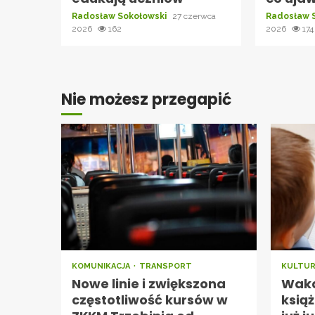
Radosław Sokołowski
27 czerwca
Radosław 
2026
162
2026
174
Nie możesz przegapić
KOMUNIKACJA
TRANSPORT
KULTU
Nowe linie i zwiększona
Waka
częstotliwość kursów w
książ