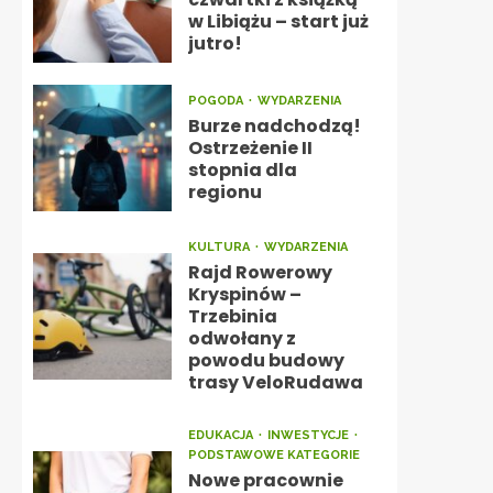
w Libiążu – start już
jutro!
POGODA
WYDARZENIA
Burze nadchodzą!
Ostrzeżenie II
stopnia dla
regionu
KULTURA
WYDARZENIA
Rajd Rowerowy
Kryspinów –
Trzebinia
odwołany z
powodu budowy
trasy VeloRudawa
EDUKACJA
INWESTYCJE
PODSTAWOWE KATEGORIE
Nowe pracownie