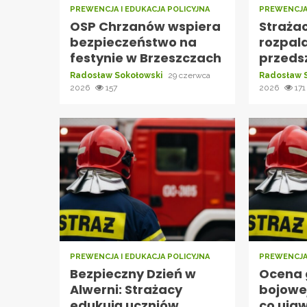
PREWENCJA I EDUKACJA POLICYJNA
PREWENCJA 
OSP Chrzanów wspiera
Straża
bezpieczeństwo na
rozpal
festynie w Brzeszczach
przeds
Radosław Sokołowski
29 czerwca
Radosław 
2026
157
2026
171
PREWENCJA I EDUKACJA POLICYJNA
PREWENCJA 
Bezpieczny Dzień w
Ocena 
Alwerni: Strażacy
bojowe
edukują uczniów
co ujaw