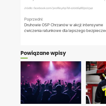
źródło: facebook.com/profile.php?id=100064865101341
Continue
Poprzedni:
Druhowie OSP Chrzanów w akcji: intensywne
Reading
ćwiczenia ratunkowe dla lepszego bezpiecz
Powiązane wpisy