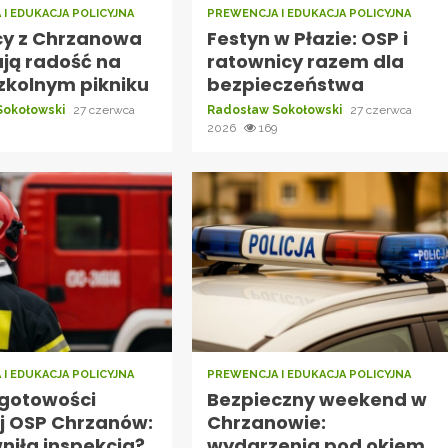
I EDUKACJA POLICYJNA
PREWENCJA I EDUKACJA POLICYJNA
cy z Chrzanowa
Festyn w Płazie: OSP i
ają radość na
ratownicy razem dla
zkolnym pikniku
bezpieczeństwa
Sokołowski
27 czerwca
Radosław Sokołowski
27 czerwca
2026
169
I EDUKACJA POLICYJNA
PREWENCJA I EDUKACJA POLICYJNA
gotowości
Bezpieczny weekend w
j OSP Chrzanów:
Chrzanowie:
niła inspekcja?
wydarzenia pod okiem