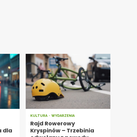
KULTURA
WYDARZENIA
Rajd Rowerowy
a dla
Kryspinów – Trzebinia