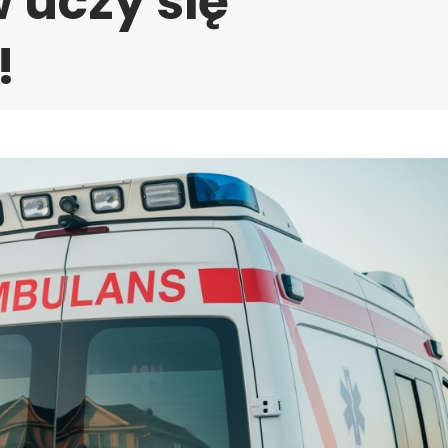
 uczy się
!