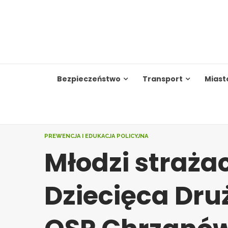
Skip
to
content
Bezpieczeństwo
Transport
Miast
PREWENCJA I EDUKACJA POLICYJNA
Młodzi strażac
Dziecięca Dru