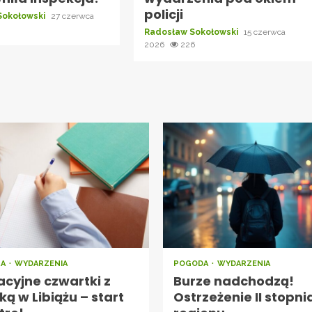
policji
Sokołowski
27 czerwca
Radosław Sokołowski
15 czerwca
2026
226
RA
WYDARZENIA
POGODA
WYDARZENIA
cyjne czwartki z
Burze nadchodzą!
ką w Libiążu – start
Ostrzeżenie II stopni