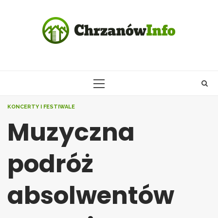
Skip
to
content
PRIMARY
MENU
KONCERTY I FESTIWALE
Muzyczna
podróż
absolwentów