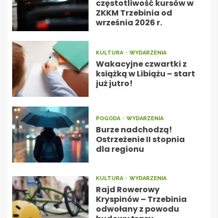
częstotliwość kursów w
ZKKM Trzebinia od
września 2026 r.
KULTURA
WYDARZENIA
Wakacyjne czwartki z
książką w Libiążu – start
już jutro!
POGODA
WYDARZENIA
Burze nadchodzą!
Ostrzeżenie II stopnia
dla regionu
KULTURA
WYDARZENIA
Rajd Rowerowy
Kryspinów – Trzebinia
odwołany z powodu