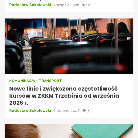
Radosław Sokołowski
7 sierpnia 2026
12
KOMUNIKACJA
TRANSPORT
Nowe linie i zwiększona częstotliwość
kursów w ZKKM Trzebinia od września
2026 r.
Radosław Sokołowski
6 sierpnia 2026
39