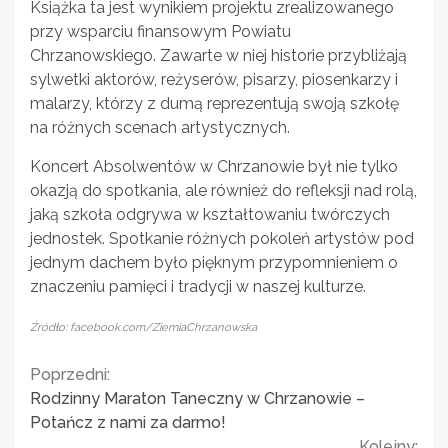
Książka ta jest wynikiem projektu zrealizowanego
przy wsparciu finansowym Powiatu
Chrzanowskiego. Zawarte w niej historie przybliżają
sylwetki aktorów, reżyserów, pisarzy, piosenkarzy i
malarzy, którzy z dumą reprezentują swoją szkołę
na różnych scenach artystycznych.
Koncert Absolwentów w Chrzanowie był nie tylko
okazją do spotkania, ale również do refleksji nad rolą,
jaką szkoła odgrywa w kształtowaniu twórczych
jednostek. Spotkanie różnych pokoleń artystów pod
jednym dachem było pięknym przypomnieniem o
znaczeniu pamięci i tradycji w naszej kulturze.
Źródło: facebook.com/ZiemiaChrzanowska
Continue
Poprzedni:
Rodzinny Maraton Taneczny w Chrzanowie –
Reading
Potańcz z nami za darmo!
Kolejny: