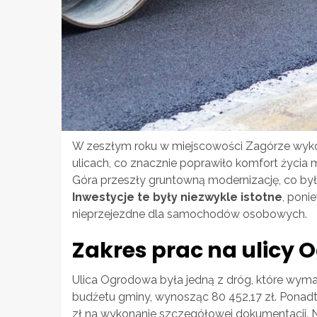
W zeszłym roku w miejscowości Zagórze wyk
ulicach, co znacznie poprawiło komfort życi
Góra przeszły gruntowną modernizację, co było
Inwestycje te były niezwykle istotne
, poni
nieprzejezdne dla samochodów osobowych.
Zakres prac na ulicy 
Ulica Ogrodowa była jedną z dróg, które wyma
budżetu gminy, wynosząc 80 452,17 zł. Ponadt
zł na wykonanie szczegółowej dokumentacji.