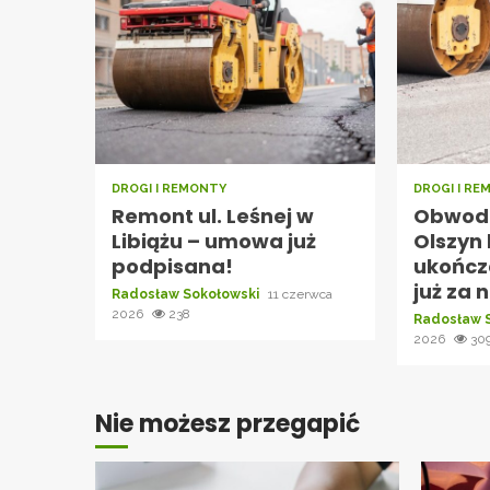
DROGI I REMONTY
DROGI I R
Remont ul. Leśnej w
Obwodn
Libiążu – umowa już
Olszyn 
podpisana!
ukończ
już za 
Radosław Sokołowski
11 czerwca
2026
238
Radosław 
2026
30
Nie możesz przegapić