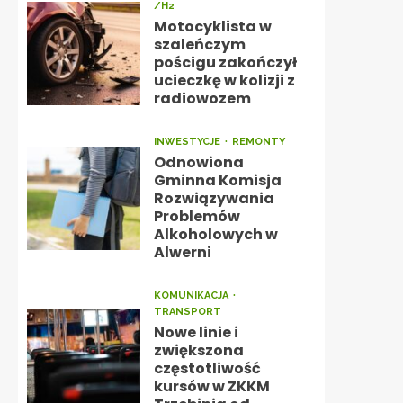
/H2
Motocyklista w
szaleńczym
pościgu zakończył
ucieczkę w kolizji z
radiowozem
INWESTYCJE
REMONTY
Odnowiona
Gminna Komisja
Rozwiązywania
Problemów
Alkoholowych w
Alwerni
KOMUNIKACJA
TRANSPORT
Nowe linie i
zwiększona
częstotliwość
kursów w ZKKM