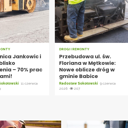
EMONTY
DROGI I REMONTY
ica Jankowic i
Przebudowa ul. św.
blisko
Floriana w Mętkowie:
enia – 70% prac
Nowe oblicze dróg w
nami!
gminie Babice
Sokołowski
11 czerwca
Radosław Sokołowski
9 czerwca
9
2026
207