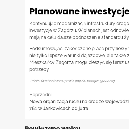
Planowane inwestycje
Kontynuując modernizację infrastruktury drogo
inwestycje w Zagórzu. W planach jest odnowieni
mają na celu dalsze podnoszenie standardu ży
Podsumowując, zakończone prace przyniosły wy
nie tylko lepsze warunki dojazdowe, ale takż
Mieszkańcy Zagórza mogą cieszyć się teraz uspr
potrzeby.
Źródło: facebook.com/profile.php?id=100057059606203
Continue
Poprzedni:
Nowa organizacja ruchu na drodze wojewódzk
Reading
781 w Jankowicach od jutra
Powiązane wpisy