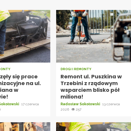
EMONTY
DROGI I REMONTY
ęły się prace
Remont ul. Puszkina w
izacyjne na ul.
Trzebini z rządowym
riana w
wsparciem blisko pół
ie!
miliona!
Sokołowski
17 czerwca
Radosław Sokołowski
13 czerwca
6
2026
257