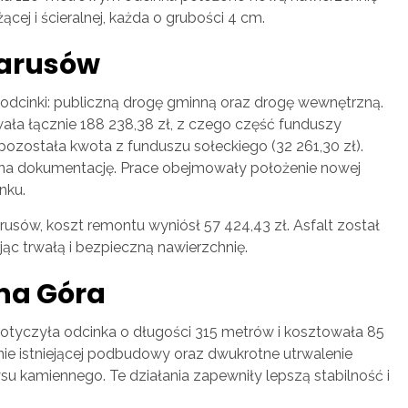
cej i ścieralnej, każda o grubości 4 cm.
iarusów
odcinki: publiczną drogę gminną oraz drogę wewnętrzną.
ała łącznie 188 238,38 zł, z czego część funduszy
 pozostała kwota z funduszu sołeckiego (32 261,30 zł).
 na dokumentację. Prace obejmowały położenie nowej
nku.
sów, koszt remontu wyniósł 57 424,43 zł. Asfalt został
c trwałą i bezpieczną nawierzchnię.
ona Góra
dotyczyła odcinka o długości 315 metrów i kosztowała 85
ie istniejącej podbudowy oraz dwukrotne utrwalenie
su kamiennego. Te działania zapewniły lepszą stabilność i