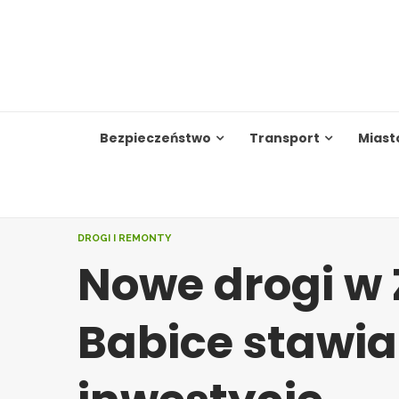
Skip
to
content
Bezpieczeństwo
Transport
Miast
DROGI I REMONTY
Nowe drogi w
Babice stawia