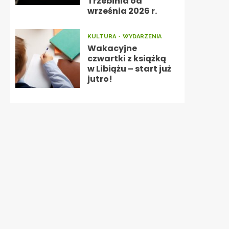
Trzebinia od
września 2026 r.
KULTURA
WYDARZENIA
Wakacyjne
czwartki z książką
w Libiążu – start już
jutro!