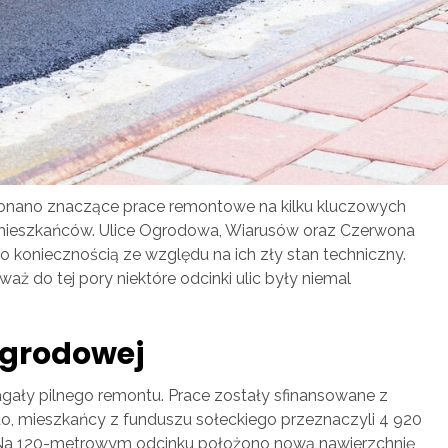
onano znaczące prace remontowe na kilku kluczowych
a mieszkańców. Ulice Ogrodowa, Wiarusów oraz Czerwona
 koniecznością ze względu na ich zły stan techniczny.
eważ do tej pory niektóre odcinki ulic były niemal
Ogrodowej
gały pilnego remontu. Prace zostały sfinansowane z
o, mieszkańcy z funduszu sołeckiego przeznaczyli 4 920
 Na 120-metrowym odcinku położono nową nawierzchnię