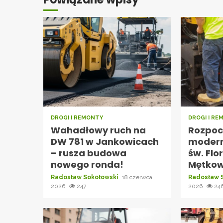
DROGI I REMONTY
DROGI I R
Wahadłowy ruch na
Rozpocz
DW 781 w Jankowicach
modern
– rusza budowa
św. Flo
nowego ronda!
Mętkow
Radosław Sokołowski
18 czerwca
Radosław 
2026
247
2026
24