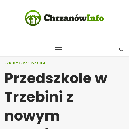
Skip
to
content
PRIMARY
MENU
SZKOŁY I PRZEDSZKOLA
Przedszkole w
Trzebini z
nowym