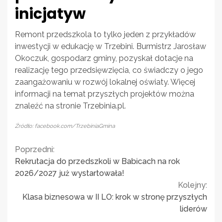
inicjatyw
Remont przedszkola to tylko jeden z przykładów
inwestycji w edukację w Trzebini. Burmistrz Jarosław
Okoczuk, gospodarz gminy, pozyskał dotacje na
realizację tego przedsięwzięcia, co świadczy o jego
zaangażowaniu w rozwój lokalnej oświaty. Więcej
informacji na temat przyszłych projektów można
znaleźć na stronie Trzebinia.pl.
Źródło: facebook.com/TrzebiniaGmina
Continue
Poprzedni:
Rekrutacja do przedszkoli w Babicach na rok
Reading
2026/2027 już wystartowała!
Kolejny:
Klasa biznesowa w II LO: krok w stronę przyszłych
liderów