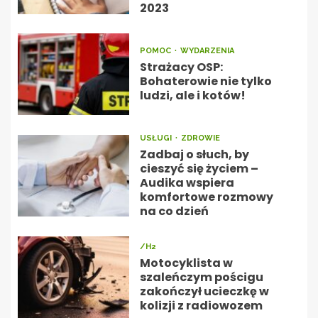
2023
POMOC
WYDARZENIA
Strażacy OSP:
Bohaterowie nie tylko
ludzi, ale i kotów!
USŁUGI
ZDROWIE
Zadbaj o słuch, by
cieszyć się życiem –
Audika wspiera
komfortowe rozmowy
na co dzień
/H2
Motocyklista w
szaleńczym pościgu
zakończył ucieczkę w
kolizji z radiowozem