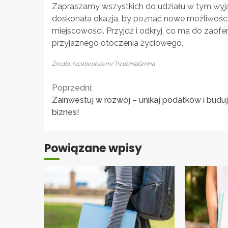
Zapraszamy wszystkich do udziału w tym wyją
doskonała okazja, by poznać nowe możliwości m
miejscowości. Przyjdź i odkryj, co ma do zao
przyjaznego otoczenia życiowego.
Źródło: facebook.com/TrzebiniaGmina
Continue
Poprzedni:
Zainwestuj w rozwój – unikaj podatków i buduj
Reading
biznes!
Powiązane wpisy