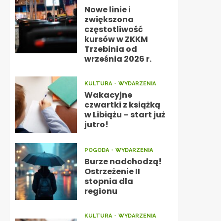
Nowe linie i
zwiększona
częstotliwość
kursów w ZKKM
Trzebinia od
września 2026 r.
KULTURA
WYDARZENIA
Wakacyjne
czwartki z książką
w Libiążu – start już
jutro!
POGODA
WYDARZENIA
Burze nadchodzą!
Ostrzeżenie II
stopnia dla
regionu
KULTURA
WYDARZENIA