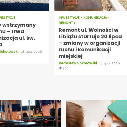
WESTYCJE
INWESTYCJE
KOMUNIKACJA
REMONTY
 wstrzymany
Remont ul. Wolności w
hu – trwa
Libiążu startuje 20 lipca
zacja ul. św.
– zmiany w organizacji
a
ruchu i komunikacji
Sokołowski
28 lipca 2026
miejskiej
Radosław Sokołowski
18 lipca 2026
109