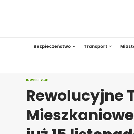
Skip
to
content
Bezpieczeństwo
Transport
Miast
INWESTYCJE
Rewolucyjne T
Mieszkaniowe 