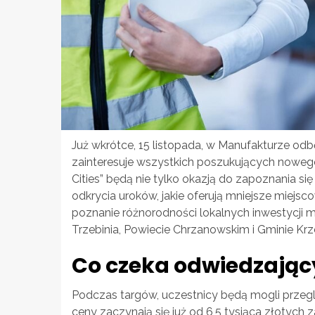
Już wkrótce, 15 listopada, w Manufakturze od
zainteresuje wszystkich poszukujących nowego
Cities” będą nie tylko okazją do zapoznania si
odkrycia uroków, jakie oferują mniejsze miejs
poznanie różnorodności lokalnych inwestycji m
Trzebinia, Powiecie Chrzanowskim i Gminie Kr
Co czeka odwiedzając
Podczas targów, uczestnicy będą mogli prze
ceny zaczynają się już od 6,5 tysiąca złotych