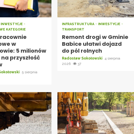
INWESTYCJE
INFRASTRUKTURA
INWESTYCJE
WE KATEGORIE
TRANSPORT
racownie
Remont drogi w Gminie
owe w
Babice ułatwi dojazd
owie: 5 milionów
do pól rolnych
 na przyszłość
Radosław Sokołowski
4 sierpnia
w
2026
37
Sokołowski
5 sierpnia