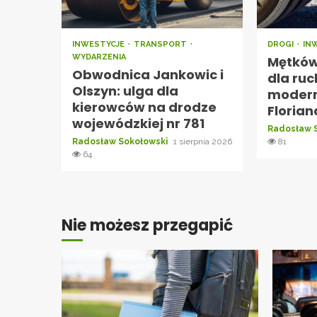
INWESTYCJE
TRANSPORT
DROGI
IN
WYDARZENIA
Mętków
Obwodnica Jankowic i
dla ruc
Olszyn: ulga dla
moderni
kierowców na drodze
Florian
wojewódzkiej nr 781
Radosław 
Radosław Sokołowski
1 sierpnia 2026
81
64
Nie możesz przegapić