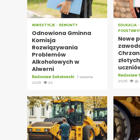
INWESTYCJE
REMONTY
EDUKACJA
PODSTAWO
Odnowiona Gminna
Nowe p
Komisja
zawod
Rozwiązywania
Chrzan
Problemów
złotych
Alkoholowych w
ucznió
Alwerni
Radosław 
Radosław Sokołowski
7 sierpnia
2026
39
2026
20