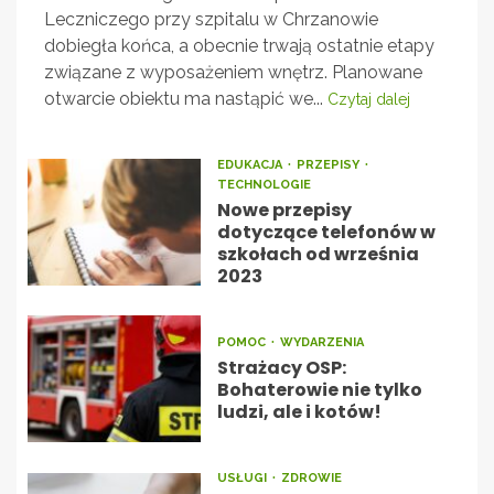
Leczniczego przy szpitalu w Chrzanowie
dobiegła końca, a obecnie trwają ostatnie etapy
związane z wyposażeniem wnętrz. Planowane
otwarcie obiektu ma nastąpić we...
Czytaj dalej
EDUKACJA
PRZEPISY
TECHNOLOGIE
Nowe przepisy
dotyczące telefonów w
szkołach od września
2023
POMOC
WYDARZENIA
Strażacy OSP:
Bohaterowie nie tylko
ludzi, ale i kotów!
USŁUGI
ZDROWIE