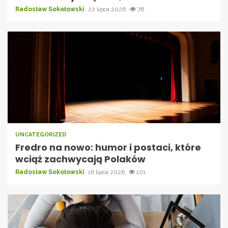
Radosław Sokołowski
22 lipca 2026
76
UNCATEGORIZED
Fredro na nowo: humor i postaci, które
wciąż zachwycają Polaków
Radosław Sokołowski
16 lipca 2026
101