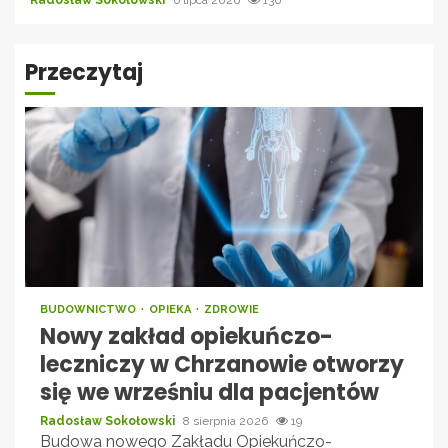
Radosław Sokołowski
6 lipca 2026
130
Przeczytaj
BUDOWNICTWO
OPIEKA
ZDROWIE
Nowy zakład opiekuńczo-
leczniczy w Chrzanowie otworzy
się we wrześniu dla pacjentów
Radosław Sokołowski
8 sierpnia 2026
19
Budowa nowego Zakładu Opiekuńczo-