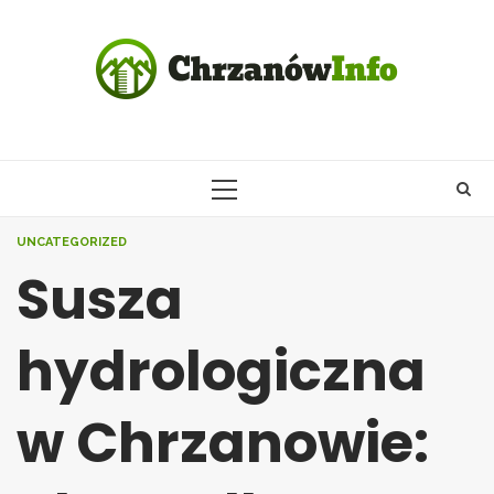
Skip
to
content
PRIMARY
MENU
UNCATEGORIZED
Susza
hydrologiczna
w Chrzanowie: