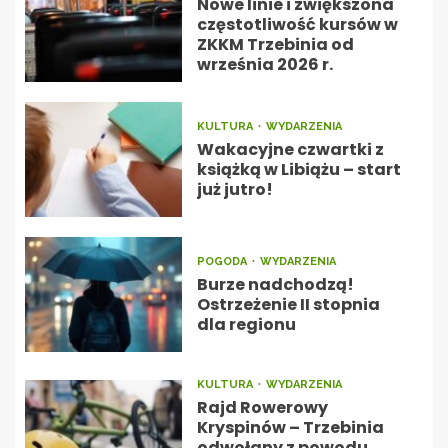
Nowe linie i zwiększona
częstotliwość kursów w
ZKKM Trzebinia od
września 2026 r.
KULTURA
WYDARZENIA
Wakacyjne czwartki z
książką w Libiążu – start
już jutro!
POGODA
WYDARZENIA
Burze nadchodzą!
Ostrzeżenie II stopnia
dla regionu
KULTURA
WYDARZENIA
Rajd Rowerowy
Kryspinów – Trzebinia
odwołany z powodu