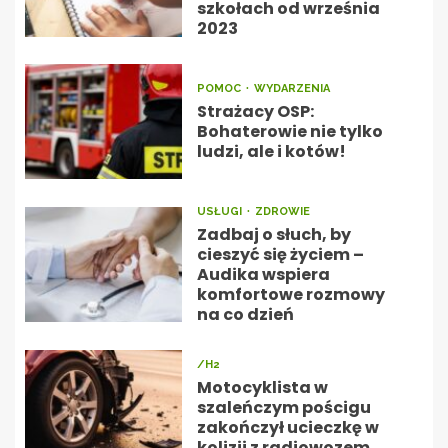
szkołach od września
2023
POMOC
WYDARZENIA
Strażacy OSP:
Bohaterowie nie tylko
ludzi, ale i kotów!
USŁUGI
ZDROWIE
Zadbaj o słuch, by
cieszyć się życiem –
Audika wspiera
komfortowe rozmowy
na co dzień
/H2
Motocyklista w
szaleńczym pościgu
zakończył ucieczkę w
kolizji z radiowozem