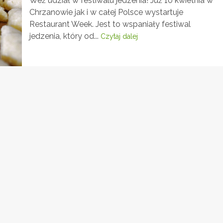
Weź udział w festiwalu jedzenia! Już 10 kwietnia w
Chrzanowie jak i w całej Polsce wystartuje
Restaurant Week. Jest to wspaniały festiwal
jedzenia, który od...
Czytaj dalej