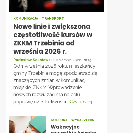
KOMUNIKACJA
TRANSPORT
Nowe linie i zwiększona
częstotliwość kursów w
ZKKM Trzebinia od
września 2026 r.
Radosław Sokołowski
6 sierpnia 2026
15
Od 1 września 2026 roku, mieszkańcy
gminy Trzebinia mogą spodziewać się
znaczących zmian w komunikacji
miejskiej ZKKM. Wprowadzenie
nowych rozwiązań ma na celu
poprawę częstotliwości...
Czytaj dalej
KULTURA
WYDARZENIA
Wakacyjne
czwartki z książką