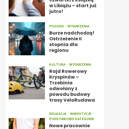
w Libiążu – start już
jutro!
POGODA
WYDARZENIA
Burze nadchodzą!
Ostrzeżenie II
stopnia dla
regionu
KULTURA
WYDARZENIA
Rajd Rowerowy
Kryspinów –
Trzebinia
odwołany z
powodu budowy
trasy VeloRudawa
EDUKACJA
INWESTYCJE
PODSTAWOWE KATEGORIE
Nowe pracownie