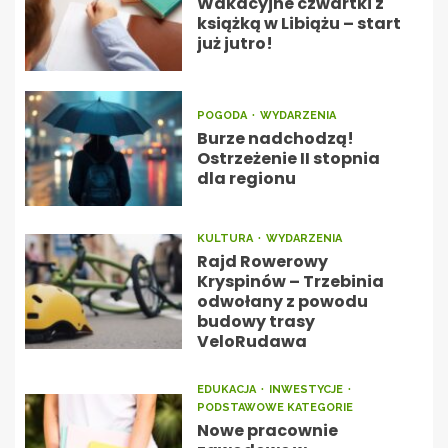
Wakacyjne czwartki z
książką w Libiążu – start
już jutro!
POGODA
WYDARZENIA
Burze nadchodzą!
Ostrzeżenie II stopnia
dla regionu
KULTURA
WYDARZENIA
Rajd Rowerowy
Kryspinów – Trzebinia
odwołany z powodu
budowy trasy
VeloRudawa
EDUKACJA
INWESTYCJE
PODSTAWOWE KATEGORIE
Nowe pracownie