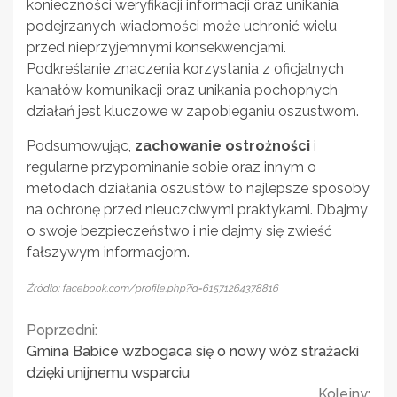
konieczności weryfikacji informacji oraz unikania
podejrzanych wiadomości może uchronić wielu
przed nieprzyjemnymi konsekwencjami.
Podkreślanie znaczenia korzystania z oficjalnych
kanałów komunikacji oraz unikania pochopnych
działań jest kluczowe w zapobieganiu oszustwom.
Podsumowując,
zachowanie ostrożności
i
regularne przypominanie sobie oraz innym o
metodach działania oszustów to najlepsze sposoby
na ochronę przed nieuczciwymi praktykami. Dbajmy
o swoje bezpieczeństwo i nie dajmy się zwieść
fałszywym informacjom.
Źródło: facebook.com/profile.php?id=61571264378816
Continue
Poprzedni:
Gmina Babice wzbogaca się o nowy wóz strażacki
Reading
dzięki unijnemu wsparciu
Kolejny: