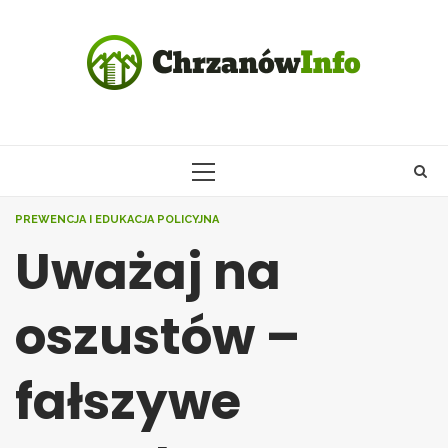
Skip
to
content
PRIMARY
MENU
PREWENCJA I EDUKACJA POLICYJNA
Uważaj na
oszustów –
fałszywe