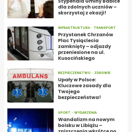
Stypendia Gminy Babice
dla zdolnych uczniów –
skorzystaj z okazji!
INFRASTRUKTURA
TRANSPORT
Przystanek Chrzanów
Plac Tysiąclecia
zamknięty – odjazdy
przeniesione na ul.
Kusocińskiego
BEZPIECZEŃSTWO
ZDROWIE
Upały w Polsce:
Kluczowe zasady dla
Twojego
bezpieczeństwa!
SPORT
WYDARZENIA
Wandalizm na nowym
boisku w Libiążu –
zniszczenia wkrótce po