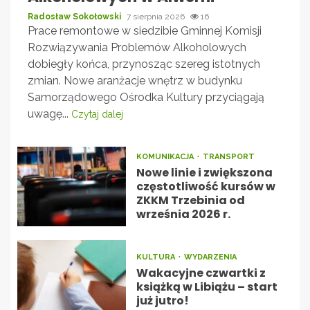
Radosław Sokołowski
7 sierpnia 2026
16
Prace remontowe w siedzibie Gminnej Komisji
Rozwiązywania Problemów Alkoholowych
dobiegły końca, przynosząc szereg istotnych
zmian. Nowe aranżacje wnętrz w budynku
Samorządowego Ośrodka Kultury przyciągają
uwagę...
Czytaj dalej
KOMUNIKACJA
TRANSPORT
Nowe linie i zwiększona
częstotliwość kursów w
ZKKM Trzebinia od
września 2026 r.
KULTURA
WYDARZENIA
Wakacyjne czwartki z
książką w Libiążu – start
już jutro!