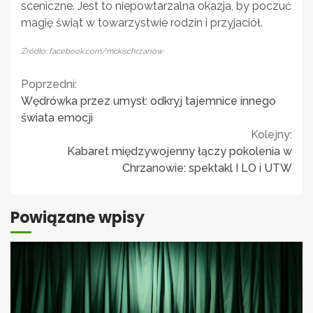
sceniczne. Jest to niepowtarzalna okazja, by poczuć
magię świąt w towarzystwie rodzin i przyjaciół.
Źródło: facebook.com/mckischrzanow
Continue
Poprzedni:
Wędrówka przez umysł: odkryj tajemnice innego
Reading
świata emocji
Kolejny:
Kabaret międzywojenny łączy pokolenia w
Chrzanowie: spektakl I LO i UTW
Powiązane wpisy