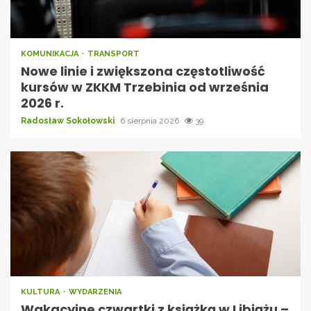
KOMUNIKACJA
TRANSPORT
Nowe linie i zwiększona częstotliwość
kursów w ZKKM Trzebinia od września
2026 r.
Radosław Sokołowski
6 sierpnia 2026
39
KULTURA
WYDARZENIA
Wakacyjne czwartki z książką w Libiążu –