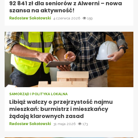
92 841 zł dla seniorów z Alwerni – nowa
szansa na aktywność!
Radosław Sokołowski
4 czerwca 2026
159
SAMORZĄD I POLITYKA LOKALNA
Libiąż walczy o przejrzystość najmu
mieszkań: burmistrz i mieszkańcy
żądają klarownych zasad
Radosław Sokołowski
31 maja 2026
173