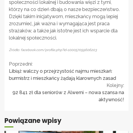
społeczności lokalnej i budowania więzi z tymi,
którzy na co dzień dbają o nasze bezpieczeństwo.
Dzięki takim inicjatywom, mieszkańcy mogą lepiej
zrozumieć, jak ważna i wymagająca jest praca
strażaków, a także jak istotne jest ich wsparcie dla
lokalnej społeczności.
Źródło: facebook.com/profile.php?id=100057059606203
Continue
Poprzedni:
Libiąż walczy o przejrzystość najmu mieszkań:
Reading
burmistrz i mieszkańcy żądają klarownych zasad
Kolejny:
92 841 zł dla seniorów z Alwerni – nowa szansa na
aktywność!
Powiązane wpisy