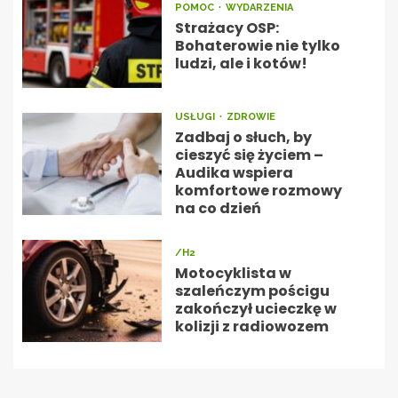
POMOC
WYDARZENIA
Strażacy OSP:
Bohaterowie nie tylko
ludzi, ale i kotów!
USŁUGI
ZDROWIE
Zadbaj o słuch, by
cieszyć się życiem –
Audika wspiera
komfortowe rozmowy
na co dzień
/H2
Motocyklista w
szaleńczym pościgu
zakończył ucieczkę w
kolizji z radiowozem