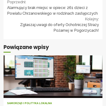
Continue
Poprzedni:
Alarmujący brak miejsc w opiece: 261 dzieci z
Reading
Powiatu Chrzanowskiego w rodzinach zastępczych
Kolejny:
Zgłaszaj uwagi do oferty Ochotniczej Straży
Pożarnej w Pogorzycach!
Powiązane wpisy
SAMORZĄD I POLITYKA LOKALNA