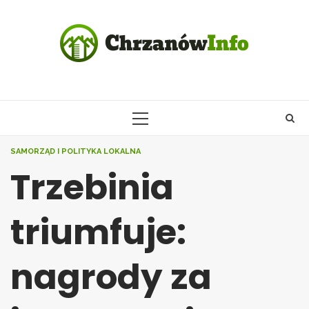
Skip
to
content
PRIMARY
MENU
SAMORZĄD I POLITYKA LOKALNA
Trzebinia
triumfuje:
nagrody za