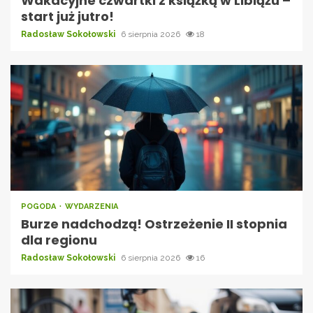
Wakacyjne czwartki z książką w Libiążu –
start już jutro!
Radosław Sokołowski
6 sierpnia 2026
18
POGODA
WYDARZENIA
Burze nadchodzą! Ostrzeżenie II stopnia
dla regionu
Radosław Sokołowski
6 sierpnia 2026
16