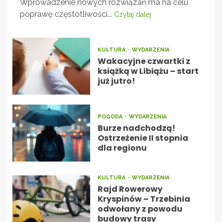
Wprowadzenie nowych rozwiązań ma na celu
poprawę częstotliwości...
Czytaj dalej
KULTURA
WYDARZENIA
Wakacyjne czwartki z
książką w Libiążu – start
już jutro!
POGODA
WYDARZENIA
Burze nadchodzą!
Ostrzeżenie II stopnia
dla regionu
KULTURA
WYDARZENIA
Rajd Rowerowy
Kryspinów – Trzebinia
odwołany z powodu
budowy trasy