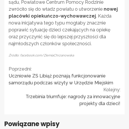
sądu, Powiatowe Centrum Pomocy Rodzinie
zwróciło się do władz powiatu o utworzenie
nowej
placówki opiekuńczo-wychowawczej
. Każda
nowa inicjatywa tego typu mogłaby znacznie
poprawić sytuację dzieci czekających na opiekę
oraz przyczynić się do lepszej przyszłości dla
najmłodszych członków społeczności.
Źródło: facebook.com/ZiemiaChrzanowska
Continue
Poprzedni:
Uczniowie ZS Libiąż poznają funkcjonowanie
Reading
samorządu podczas wizyty w Urzędzie Miejskim
Kolejny:
Trzebinia triumfuje: nagrody za innowacyjne
projekty dla dzieci!
Powiązane wpisy