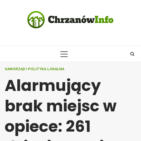
Skip
to
content
PRIMARY
MENU
SAMORZĄD I POLITYKA LOKALNA
Alarmujący
brak miejsc w
opiece: 261